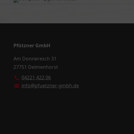
Pfützner GmbH
Am Donneresch 31
27751 Delmenhorst
04221 422 06

info@pfuetzner-gmbh.de
