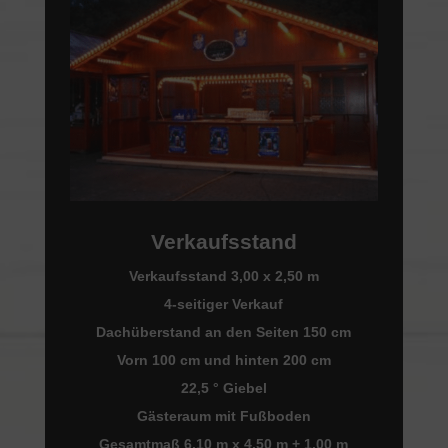
notwendigen Trennwänden, Bodenbelägen
und Zubehör ausgestattet und können bereits
mit eingebauten Gerätschaften geliefert
werden. Von einer voll ausgestatteten
Küchenzeile über eine Spülküche bis hin zu
Elektroinstallationen und sanitären Anlagen –
wir kümmern uns um alles, damit Sie sich auf
Ihr Geschäft konzentrieren können.
Verkaufsstand
Vertrauen Sie auf die langjährige Erfahrung
Verkaufsstand 3,00 x 2,50 m
und das Fachwissen der Tischlerei Pfützner,
4-seitiger Verkauf
wenn es um Verkaufsstände geht. Wir sind Ihr
Dachüberstand an den Seiten 150 cm
Experte für maßgeschneiderte Lösungen, die
Vorn 100 cm und hinten 200 cm
Ihren Anforderungen gerecht werden und
22,5 ° Giebel
Ihren Erfolg unterstützen.
Gästeraum mit Fußboden
Gesamtmaß 6,10 m x 4,50 m + 1,00 m