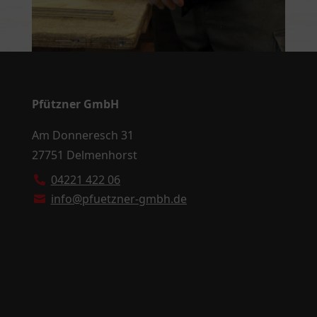
Pfützner GmbH
Am Donneresch 31
27751 Delmenhorst
04221 422 06

info@pfuetzner-gmbh.de
