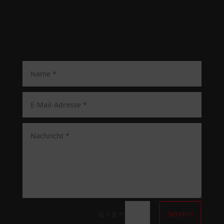
=
Senden
6 + 8